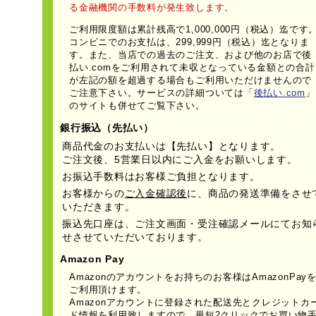
る金融機関の手数料が発生致します。
ご利用限度額は累計残高で1,000,000円（税込）迄です
コンビニでのお支払は、299,999円（税込）迄となりま
す。また、当店での過去のご注文、および他のお店で後
払い.comをご利用されて未収となっている金額との合計
が左記の額を超過する場合もご利用いただけませんので
ご注意下さい。サービスの詳細ついては「
後払い.com
」
のサイトも併せてご覧下さい。
銀行振込（先払い）
商品代金のお支払いは
【先払い】
となります。
ご注文後、5営業日以内にご入金をお願いします。
お振込手数料はお客様ご負担となります。
お客様からの
ご入金確認後
に、商品の発送準備をさせ
いただきます。
振込先口座は、ご注文画面・受注確認メールにてお知
せさせていただいております。
Amazon Pay
Amazonのアカウントをお持ちのお客様はAmazonPay
ご利用頂けます。
Amazonアカウントに登録された配送先とクレジットカ
ド情報を利用致しますので、最短2クリックでお買い物