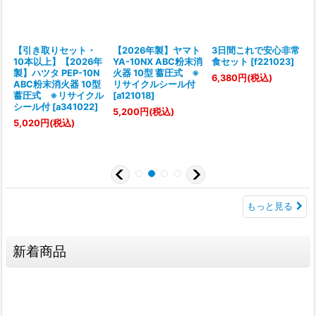
ド
【引き取りセット・
【2026年製】ヤマト
3日間これで安心非常
10本以上】【2026年
YA-10NX ABC粉末消
食セット
[
f221023
]
型
製】ハツタ PEP-10N
火器 10型 蓄圧式 ※
6,380
円
(税込)
ABC粉末消火器 10型
リサイクルシール付
蓄圧式 ※リサイクル
[
a121018
]
[
シール付
[
a341022
]
5,200
円
(税込)
5,020
円
(税込)
もっと見る
新着商品