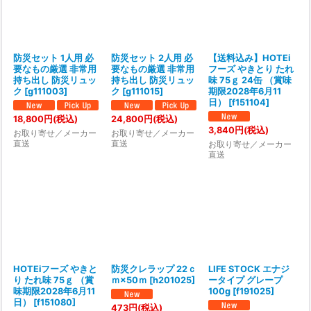
防災セット 1人用 必
防災セット 2人用 必
【送料込み】HOTEi
要なもの厳選 非常用
要なもの厳選 非常用
フーズ やきとり たれ
持ち出し 防災リュッ
持ち出し 防災リュッ
味 75ｇ 24缶 （賞味
ク
[
g111003
]
ク
[
g111015
]
期限2028年6月11
日）
[
f151104
]
18,800
円
(税込)
24,800
円
(税込)
3,840
円
(税込)
お取り寄せ／メーカー
お取り寄せ／メーカー
直送
直送
お取り寄せ／メーカー
直送
HOTEiフーズ やきと
防災クレラップ 22ｃ
LIFE STOCK エナジ
り たれ味 75ｇ （賞
ｍ×50ｍ
[
h201025
]
ータイプ グレープ
味期限2028年6月11
100g
[
f191025
]
日）
[
f151080
]
473
円
(税込)