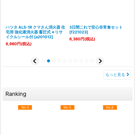
選
ハツタ ALS-1R クマさん消火器 住
3日間これで安心非常食セット
宅用 強化液消火器 蓄圧式 ※リサ
[
f221023
]
[
イクルシール付
[
a201012
]
6,380
円
(税込)
6,980
円
(税込)
もっと見る
Ranking
No.4
No.5
No.6