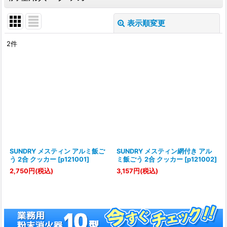
表示順変更
閉じる
2
件
表示数
:
並び順
:
絞り込む
SUNDRY メスティン アルミ飯ご
SUNDRY メスティン網付き アル
う 2合 クッカー
[
p121001
]
ミ飯ごう 2合 クッカー
[
p121002
]
2,750
円
(税込)
3,157
円
(税込)