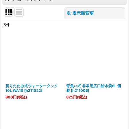
表示順変更
閉じる
5
件
表示数
:
並び順
:
絞り込む
折りたたみ式ウォータータンク
背負い式 非常用広口給水袋6L 個
10L WA10
[
h211022
]
装
[
h211006
]
800
円
(税込)
825
円
(税込)