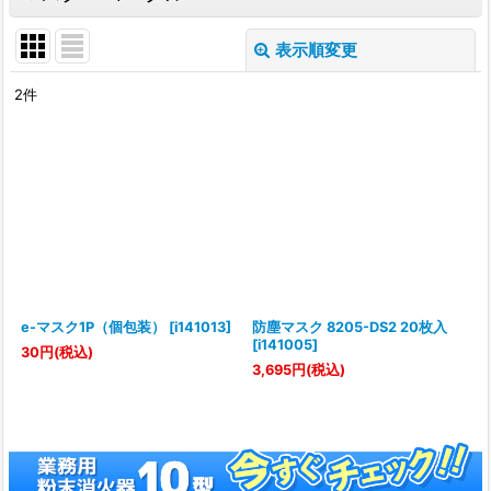
表示順変更
閉じる
2
件
表示数
:
並び順
:
絞り込む
e-マスク1P（個包装）
[
i141013
]
防塵マスク 8205-DS2 20枚入
[
i141005
]
30
円
(税込)
3,695
円
(税込)