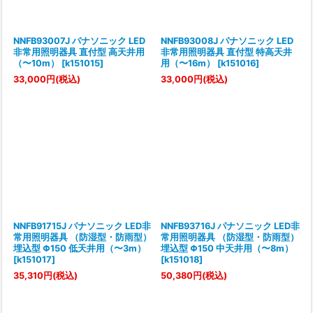
NNFB93007J パナソニック LED
NNFB93008J パナソニック LED
非常用照明器具 直付型 高天井用
非常用照明器具 直付型 特高天井
（〜10m）
[
k151015
]
用（〜16m）
[
k151016
]
33,000
円
(税込)
33,000
円
(税込)
NNFB91715J パナソニック LED非
NNFB93716J パナソニック LED非
常用照明器具 （防湿型・防雨型）
常用照明器具 （防湿型・防雨型）
埋込型 Φ150 低天井用（〜3m）
埋込型 Φ150 中天井用（〜8m）
[
k151017
]
[
k151018
]
35,310
円
(税込)
50,380
円
(税込)