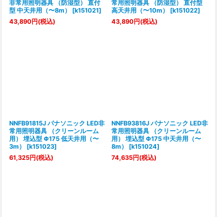
非常用照明器具 （防湿型） 直付
常用照明器具 （防湿型） 直付型
型 中天井用（〜8m）
[
k151021
]
高天井用（〜10m）
[
k151022
]
43,890
円
(税込)
43,890
円
(税込)
NNFB91815J パナソニック LED非
NNFB93816J パナソニック LED非
常用照明器具 （クリーンルーム
常用照明器具 （クリーンルーム
用） 埋込型 Φ175 低天井用（〜
用） 埋込型 Φ175 中天井用（〜
3m）
[
k151023
]
8m）
[
k151024
]
61,325
円
(税込)
74,635
円
(税込)