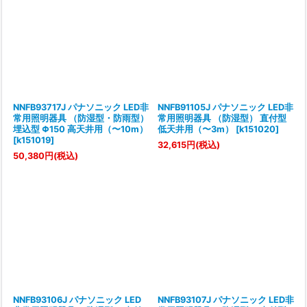
NNFB93717J パナソニック LED非
NNFB91105J パナソニック LED非
常用照明器具 （防湿型・防雨型）
常用照明器具 （防湿型） 直付型
埋込型 Φ150 高天井用（〜10m）
低天井用（〜3m）
[
k151020
]
[
k151019
]
32,615
円
(税込)
50,380
円
(税込)
NNFB93106J パナソニック LED
NNFB93107J パナソニック LED非