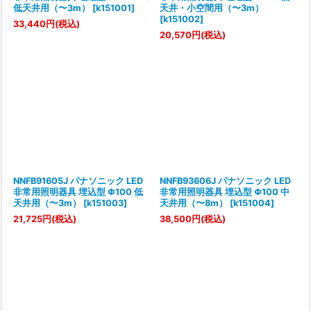
低天井用（〜3m）
[
k151001
]
天井・小空間用（〜3m）
[
k151002
]
33,440
円
(税込)
20,570
円
(税込)
NNFB91605J パナソニック LED
NNFB93606J パナソニック LED
非常用照明器具 埋込型 Φ100 低
非常用照明器具 埋込型 Φ100 中
天井用（〜3m）
[
k151003
]
天井用（〜8m）
[
k151004
]
21,725
円
(税込)
38,500
円
(税込)