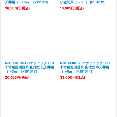
天井用（〜10m）
[
k151011
]
小空間用（〜3m）
[
k151012
]
38,500
円
(税込)
16,665
円
(税込)
NNFB91005J パナソニック LED
NNFB93006J パナソニック LED
非常用照明器具 直付型 低天井用
非常用照明器具 直付型 中天井用
（〜3m）
[
k151013
]
（〜8m）
[
k151014
]
20,625
円
(税込)
33,000
円
(税込)