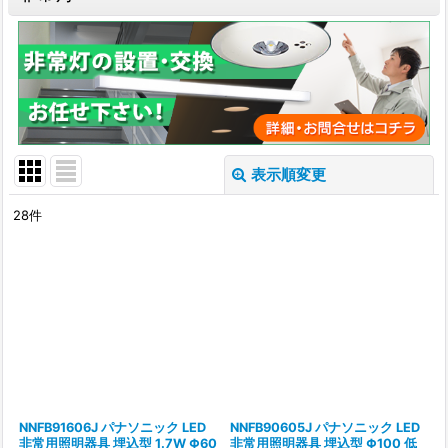
表示順変更
閉じる
28
件
表示数
:
並び順
:
絞り込む
NNFB91606J パナソニック LED
NNFB90605J パナソニック LED
非常用照明器具 埋込型 1.7W Φ60
非常用照明器具 埋込型 Φ100 低