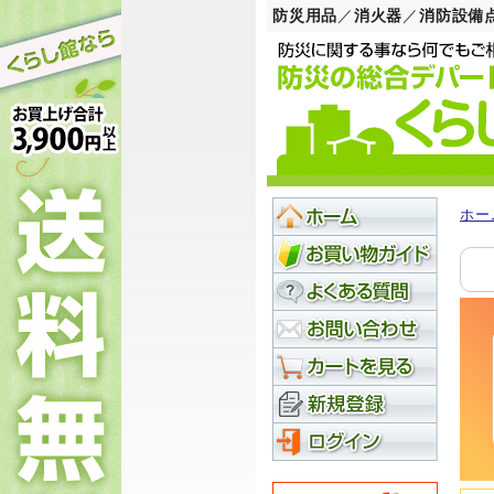
防災用品
／
消火器
／
消防設備
ホー