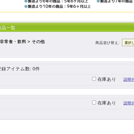
商品一覧
非常食・飲料 > その他
商品並び替え
:
登録アイテム数
:
0件
在庫あり
説明
在庫あり
説明