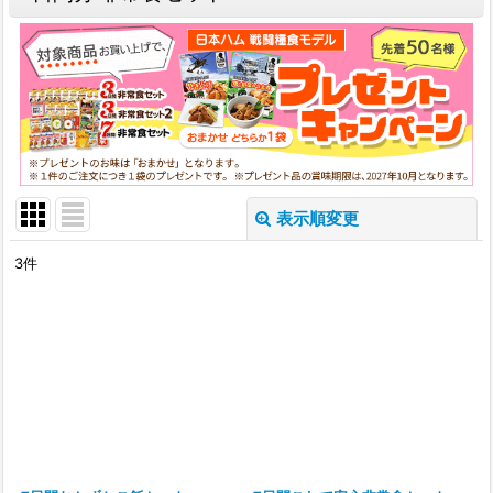
表示順変更
閉じる
3
件
表示数
:
並び順
:
絞り込む