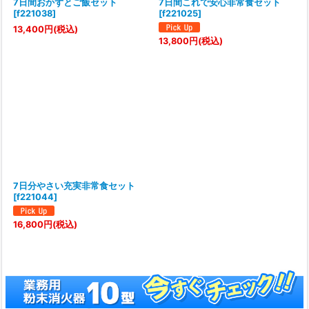
7日間おかずとご飯セット
7日間これで安心非常食セット
[
f221038
]
[
f221025
]
13,400
円
(税込)
13,800
円
(税込)
7日分やさい充実非常食セット
[
f221044
]
16,800
円
(税込)