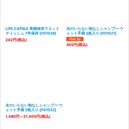
LIFE CAPSLE 長期保存ウエット
水のいらない泡なしシャンプー ウ
ティッシュ 7年保存
[
i151028
]
ェット手袋 2枚入り
[
i151021
]
242
円
(税込)
305
円
(税込)
水のいらない泡なしシャンプー ウ
ェット手袋 2枚入り
[
i151022
]
1,480
円
～21,400
円
(税込)