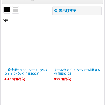
表示順変更
閉じる
5
件
表示数
:
並び順
:
絞り込む
口腔清潔ウェットシート（21枚
クールウェイブ ペーパー歯磨き 5
入）x10パック
[
i151002
]
包
[
i151012
]
4,400
円
(税込)
380
円
(税込)