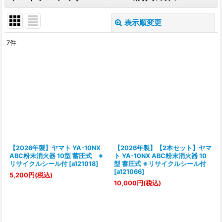
表示順変更
閉じる
7
件
表示数
:
並び順
:
絞り込む
【2026年製】ヤマト YA-10NX
【2026年製】【2本セット】ヤマ
ABC粉末消火器 10型 蓄圧式 ※
ト YA-10NX ABC粉末消火器 10
リサイクルシール付
[
a121018
]
型 蓄圧式 ※リサイクルシール付
[
a121066
]
5,200
円
(税込)
10,000
円
(税込)