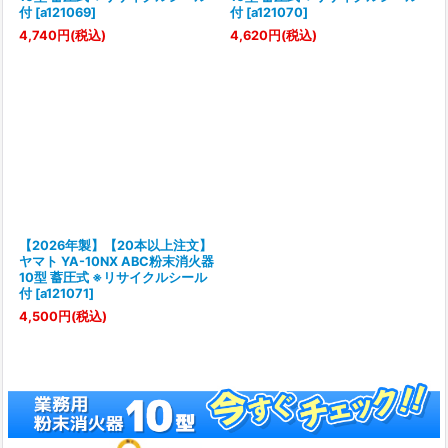
付
[
a121069
]
付
[
a121070
]
4,740
円
(税込)
4,620
円
(税込)
【2026年製】【20本以上注文】
ヤマト YA-10NX ABC粉末消火器
10型 蓄圧式 ※リサイクルシール
付
[
a121071
]
4,500
円
(税込)