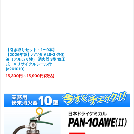
【引き取りセット・1〜9本】
【2026年製】ハツタ ALS-3 強化
液（アルカリ性） 消火器 3型 蓄圧
式 ※リサイクルシール付
[
a261010
]
15,300
円
～15,900
円
(税込)