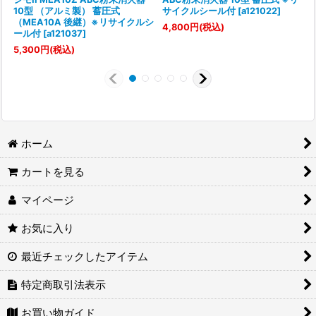
10型 （アルミ製） 蓄圧式
サイクルシール付
[
a121022
]
（MEA10A 後継）※リサイクルシ
[
4,800
円
(税込)
ール付
[
a121037
]
7
5,300
円
(税込)
ホーム
カートを見る
マイページ
お気に入り
最近チェックしたアイテム
特定商取引法表示
お買い物ガイド