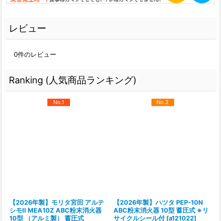
レビュー
0
件のレビュー
Ranking (人気商品ランキング)
No.1
No.2
【2026年製】モリタ宮田 アルテ
【2026年製】ハツタ PEP-10N
シモII MEA10Z ABC粉末消火器
ABC粉末消火器 10型 蓄圧式 ※リ
10型 （アルミ製） 蓄圧式
サイクルシール付
[
a121022
]