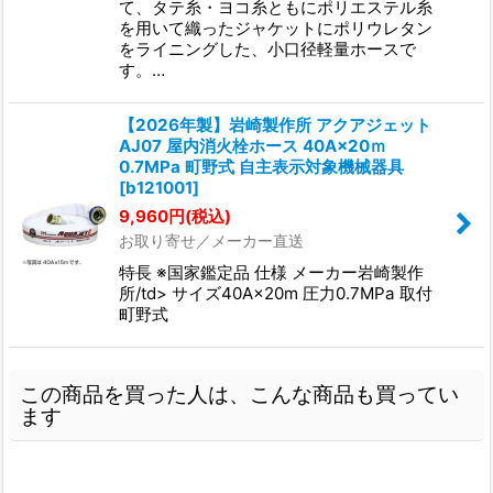
て、タテ糸・ヨコ糸ともにポリエステル糸
を用いて織ったジャケットにポリウレタン
をライニングした、小口径軽量ホースで
す。…
【2026年製】岩崎製作所 アクアジェット
AJ07 屋内消火栓ホース 40A×20ｍ
0.7MPa 町野式 自主表示対象機械器具
[
b121001
]
9,960
円
(税込)
お取り寄せ／メーカー直送
特長 ※国家鑑定品 仕様 メーカー岩崎製作
所/td> サイズ40A×20m 圧力0.7MPa 取付
町野式
この商品を買った人は、こんな商品も買ってい
ます