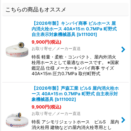
こちらの商品もオススメ
【2026年製】キンパイ商事 ビルホース 屋
内消火栓ホース 40A×15ｍ 0.7MPa 町野式
自主表示対象機械器具
[
b111001
]
9,900
円
(税込)
お取り寄せ／メーカー直送
特長 軽量・柔軟・コンパクト、屋内外消火
栓用ホースとして最適なホースです。 ※国家
鑑定品 仕様 メーカーキンパイ商事 サイズ
40A×15m 圧力0.7MPa 取付町野式
【2026年製】芦森工業 ビルS 屋内消火栓ホ
ース 40A×15ｍ 0.7MPa 町野式 自主表示対
象機械器具
[
b111002
]
9,900
円
(税込)
お取り寄せ／メーカー直送
特長 アシモリジェットホース ビルS 屋内
消火栓用 建物などの屋内消火栓専用とし