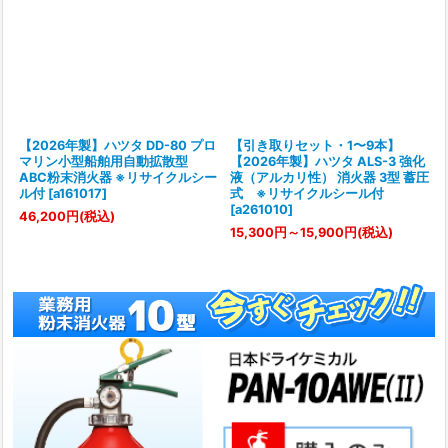
【2026年製】ハツタ DD-80 プロ
【引き取りセット・1〜9本】
マリン小型船舶用自動拡散型
【2026年製】ハツタ ALS-3 強化
ABC粉末消火器 ※リサイクルシー
液（アルカリ性） 消火器 3型 蓄圧
ル付
[
a161017
]
式 ※リサイクルシール付
[
a261010
]
46,200
円
(税込)
15,300
円
～15,900
円
(税込)