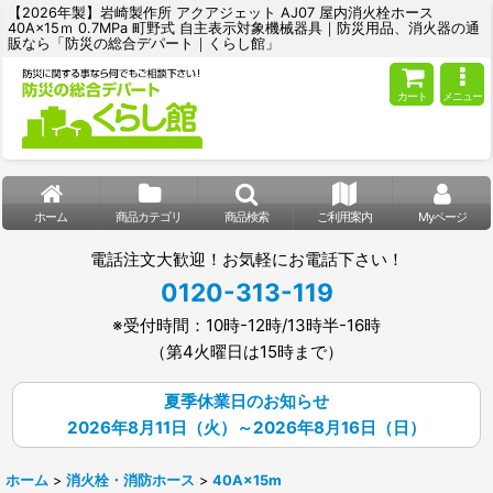
【2026年製】岩崎製作所 アクアジェット AJ07 屋内消火栓ホース
40A×15ｍ 0.7MPa 町野式 自主表示対象機械器具｜防災用品、消火器の通
販なら「防災の総合デパート｜くらし館」
カート
メニュー
ホーム
商品カテゴリ
商品検索
ご利用案内
Myページ
電話注文大歓迎！お気軽にお電話下さい！
0120-313-119
※受付時間：10時-12時/13時半-16時
（第4火曜日は15時まで）
夏季休業日のお知らせ
2026年8月11日（火）～2026年8月16日（日）
ホーム
>
消火栓・消防ホース
>
40A×15m