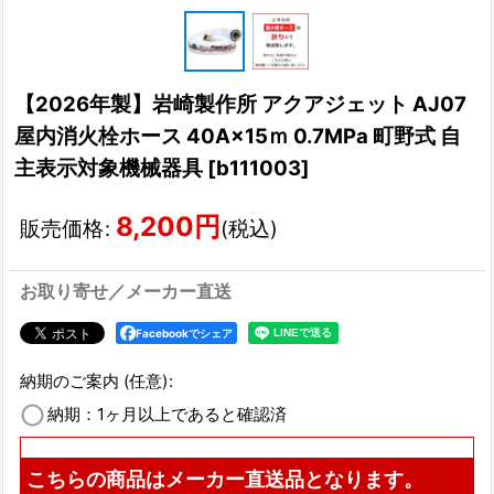
【2026年製】岩崎製作所 アクアジェット AJ07
屋内消火栓ホース 40A×15ｍ 0.7MPa 町野式 自
主表示対象機械器具
[
b111003
]
8,200
円
販売価格
:
(税込)
お取り寄せ／メーカー直送
Facebookでシェア
納期のご案内
(任意)
:
納期：1ヶ月以上であると確認済
こちらの商品はメーカー直送品となります。