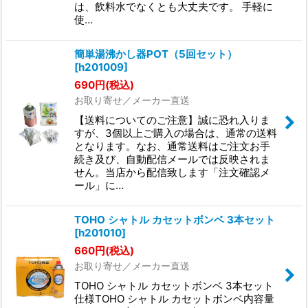
は、飲料水でなくとも大丈夫です。 手軽に
使…
簡単湯沸かし器POT（5回セット）
[
h201009
]
690
円
(税込)
お取り寄せ／メーカー直送
【送料についてのご注意】誠に恐れ入りま
すが、3個以上ご購入の場合は、通常の送料
となります。なお、通常送料はご注文お手
続き及び、自動配信メールでは反映されま
せん。当店から配信致します「注文確認メ
ール」に…
TOHO シャトル カセットボンベ 3本セット
[
h201010
]
660
円
(税込)
お取り寄せ／メーカー直送
TOHO シャトル カセットボンベ 3本セット
仕様TOHO シャトル カセットボンベ内容量