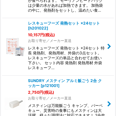
が食べられます。 モーリアンヒートパック
は少量の水があれば加熱できます。 加熱袋
の中に、発熱剤をセットし、温めたい食…
レスキューフーズ 発熱セット ×24セット
[
h201022
]
10,157
円
(税込)
お取り寄せ／メーカー直送
レスキューフーズ 発熱セット ×24セット 特
長 発熱剤、発熱用材、外袋の3点セット。
レスキューフーズの単品と合わせてお使い
下さい。 セット内容 発熱剤 発熱用材 外袋
レスキューフ…
SUNDRY メスティン アルミ飯ごう 2合 ク
ッカー
[
p121001
]
2,750
円
(税込)
お取り寄せ／メーカー直送
メスティンは万能飯ごう キャンプ、バーベ
キュー、災害時の食事にもメスティンは大
活躍。様々な調理法に対応できます！ 2合炊