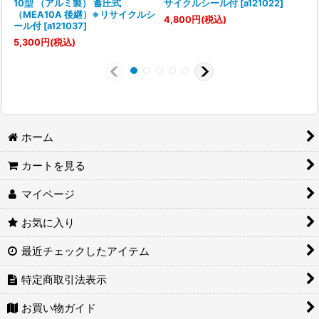
10型 （アルミ製） 蓄圧式
サイクルシール付
[
a121022
]
（MEA10A 後継）※リサイクルシ
[
4,800
円
(税込)
ール付
[
a121037
]
7
5,300
円
(税込)
ホーム
カートを見る
マイページ
お気に入り
最近チェックしたアイテム
特定商取引法表示
お買い物ガイド