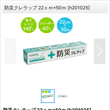
防災クレラップ 22ｃｍ×50ｍ
[
h201025
]