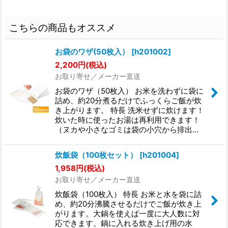
こちらの商品もオススメ
お袋のワザ(50枚入）
[
h201002
]
2,200
円
(税込)
お取り寄せ／メーカー直送
お袋のワザ（50枚入） お米を洗わずに袋に
詰め、約20分煮るだけでふっくらご飯が炊
き上がります。 特長 洗米せずに炊けます！
炊いた時に使ったお湯は再利用できます！
（ヌカや小さなゴミは袋の小穴から排出…
炊飯袋（100枚セット）
[
h201004
]
1,958
円
(税込)
お取り寄せ／メーカー直送
炊飯袋（100枚入） 特長 お米と水を袋に詰
め、約20分沸騰させるだけでご飯が炊き上
がります。大鍋を使えば一度に大人数に対
応できます。鍋に入れる炊き上げ用の水