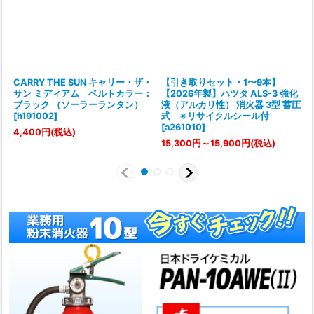
CARRY THE SUN キャリー・ザ・
【引き取りセット・1〜9本】
サン ミディアム ベルトカラー：
【2026年製】ハツタ ALS-3 強化
ブラック （ソーラーランタン）
液（アルカリ性） 消火器 3型 蓄圧
[
h191002
]
式 ※リサイクルシール付
[
a261010
]
4,400
円
(税込)
15,300
円
～15,900
円
(税込)