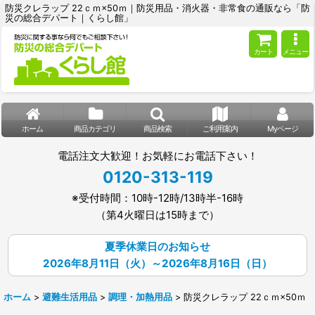
防災クレラップ 22ｃｍ×50ｍ｜防災用品・消火器・非常食の通販なら「防
災の総合デパート｜くらし館」
カート
メニュー
ホーム
商品カテゴリ
商品検索
ご利用案内
Myページ
電話注文大歓迎！お気軽にお電話下さい！
0120-313-119
※受付時間：10時-12時/13時半-16時
（第4火曜日は15時まで）
夏季休業日のお知らせ
2026年8月11日（火）～2026年8月16日（日）
ホーム
>
避難生活用品
>
調理・加熱用品
>
防災クレラップ 22ｃｍ×50ｍ