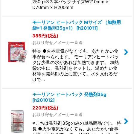
250g×3３本パックサイズW210mm ×
D70mm × H200mm
モーリアン ヒートパック Mサイズ （加熱用
袋×1 発熱剤35g×1）
[
h201011
]
385
円
(税込)
お取り寄せ／メーカー直送
特長 ●火や電気がなくても、あたたかい食
事が食べられます。 モーリアンヒートパッ
クは少量の水があれば加熱できます。 加熱
袋の中に、発熱剤をセットし、温めたい食
材等を発熱剤の上に置いて、水を入れるだ
けで…
モーリアン ヒートパック 発熱剤35g
[
h201012
]
220
円
(税込)
お取り寄せ／メーカー直送
※こちは発熱剤35gのみの単品商品です。 特
長 ●火や電気がなくても、あたたかい食事