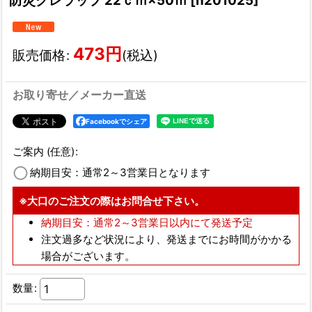
防災クレラップ 22ｃｍ×50ｍ
[
h201025
]
473
円
販売価格
:
(税込)
お取り寄せ／メーカー直送
Facebookでシェア
ご案内
(任意)
:
納期目安：通常2～3営業日となります
※大口のご注文の際はお問合せ下さい。
納期目安：通常2～3営業日以内にて発送予定
注文過多など状況により、発送までにお時間がかかる
場合がございます。
数量
: