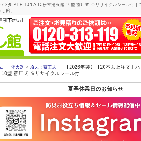
ハツタ PEP-10N ABC粉末消火器 10型 蓄圧式 ※リサイクルシール
らし館」
｜
>
｜
【2026年製】【20本以上注文】ハツ
ム
消火器
粉末：蓄圧式
 10型 蓄圧式 ※リサイクルシール付
夏季休業日のお知らせ