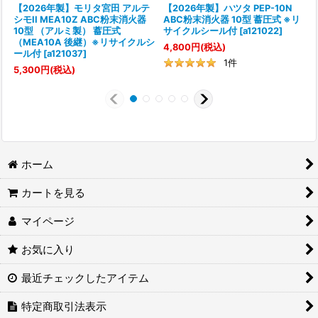
【2026年製】モリタ宮田 アルテ
【2026年製】ハツタ PEP-10N
シモII MEA10Z ABC粉末消火器
ABC粉末消火器 10型 蓄圧式 ※リ
10型 （アルミ製） 蓄圧式
サイクルシール付
[
a121022
]
（MEA10A 後継）※リサイクルシ
[
4,800
円
(税込)
ール付
[
a121037
]
7
1
件
5,300
円
(税込)
ホーム
カートを見る
マイページ
お気に入り
最近チェックしたアイテム
特定商取引法表示