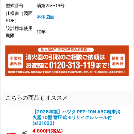
型式番号
消第25〜16号
仕様書（図面
本体図面
PDF）
設計標準使用
10年
期限
こちらの商品もオススメ
【2026年製】ハツタ PEP-10N ABC粉末消
火器 10型 蓄圧式 ※リサイクルシール付
[
a121022
]
4,800
円
(税込)