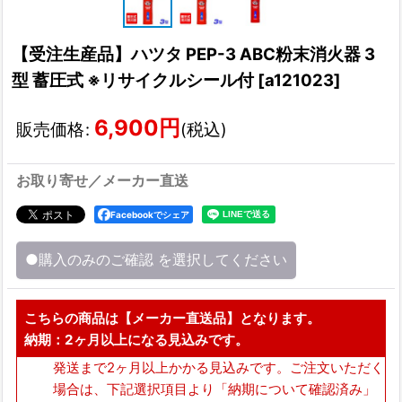
【受注生産品】ハツタ PEP-3 ABC粉末消火器 3
型 蓄圧式 ※リサイクルシール付
[
a121023
]
6,900
円
販売価格
:
(税込)
お取り寄せ／メーカー直送
Facebookでシェア
●購入のみのご確認
を選択してください
こちらの商品は【メーカー直送品】となります。
納期：2ヶ月以上になる見込みです。
発送まで2ヶ月以上かかる見込みです。ご注文いただく
場合は、下記選択項目より「納期について確認済み」