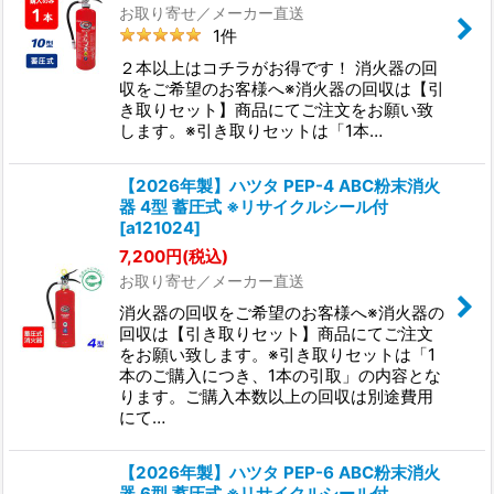
お取り寄せ／メーカー直送
1
件
２本以上はコチラがお得です！ 消火器の回
収をご希望のお客様へ※消火器の回収は【引
き取りセット】商品にてご注文をお願い致
します。※引き取りセットは「1本…
【2026年製】ハツタ PEP-4 ABC粉末消火
器 4型 蓄圧式 ※リサイクルシール付
[
a121024
]
7,200
円
(税込)
お取り寄せ／メーカー直送
消火器の回収をご希望のお客様へ※消火器の
回収は【引き取りセット】商品にてご注文
をお願い致します。※引き取りセットは「1
本のご購入につき、1本の引取」の内容とな
ります。ご購入本数以上の回収は別途費用
にて…
【2026年製】ハツタ PEP-6 ABC粉末消火
器 6型 蓄圧式 ※リサイクルシール付