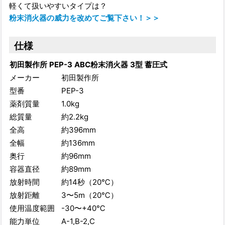
軽くて扱いやすいタイプは？
粉末消火器の威力を改めてご覧下さい！＞＞
仕様
初田製作所 PEP-3 ABC粉末消火器 3型 蓄圧式
メーカー
初田製作所
型番
PEP-3
薬剤質量
1.0kg
総質量
約2.2kg
全高
約396mm
全幅
約136mm
奥行
約96mm
容器直径
約89mm
放射時間
約14秒（20℃）
放射距離
3〜5m（20℃）
使用温度範囲
-30〜+40℃
能力単位
A-1,B-2,C