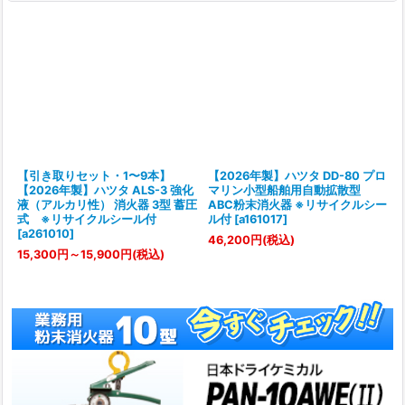
【引き取りセット・1〜9本】
【2026年製】ハツタ DD-80 プロ
【2026年製】ハツタ ALS-3 強化
マリン小型船舶用自動拡散型
液（アルカリ性） 消火器 3型 蓄圧
ABC粉末消火器 ※リサイクルシー
式 ※リサイクルシール付
ル付
[
a161017
]
[
a261010
]
46,200
円
(税込)
15,300
円
～15,900
円
(税込)