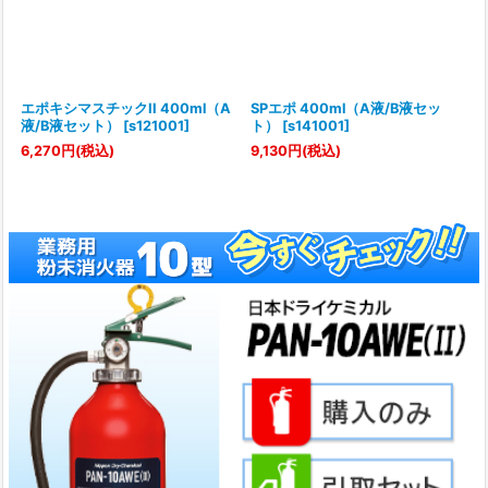
エポキシマスチックII 400ml（A
SPエポ 400ml（A液/B液セッ
液/B液セット）
[
s121001
]
ト）
[
s141001
]
6,270
円
(税込)
9,130
円
(税込)