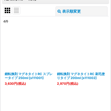
表示順変更
閉じる
4
件
サブカテゴリ
:
表示数
:
並び順
:
絞り込む
錆転換剤 マグネタイトRC スプレ
錆転換剤 マグネタイトRC 刷毛塗
ータイプ 250ml
[
s111001
]
りタイプ 200ml
[
s111002
]
3,630
円
(税込)
2,970
円
(税込)