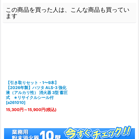
この商品を買った人は、こんな商品も買ってい
ます
【引き取りセット・1〜9本】
【2026年製】ハツタ ALS-3 強化
液（アルカリ性） 消火器 3型 蓄圧
式 ※リサイクルシール付
[
a261010
]
15,300
円
～15,900
円
(税込)