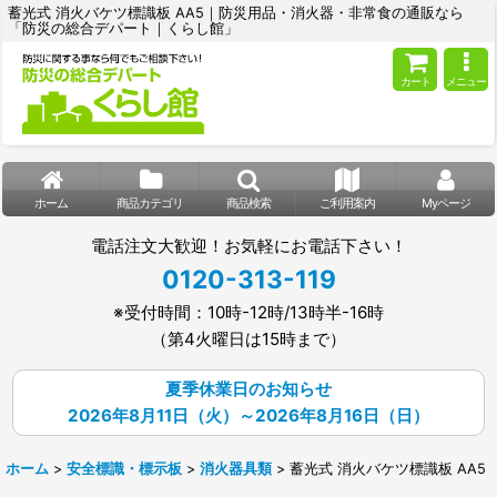
蓄光式 消火バケツ標識板 AA5｜防災用品・消火器・非常食の通販なら
「防災の総合デパート｜くらし館」
カート
メニュー
ホーム
商品カテゴリ
商品検索
ご利用案内
Myページ
電話注文大歓迎！お気軽にお電話下さい！
0120-313-119
※受付時間：10時-12時/13時半-16時
（第4火曜日は15時まで）
夏季休業日のお知らせ
2026年8月11日（火）～2026年8月16日（日）
ホーム
>
安全標識・標示板
>
消火器具類
>
蓄光式 消火バケツ標識板 AA5