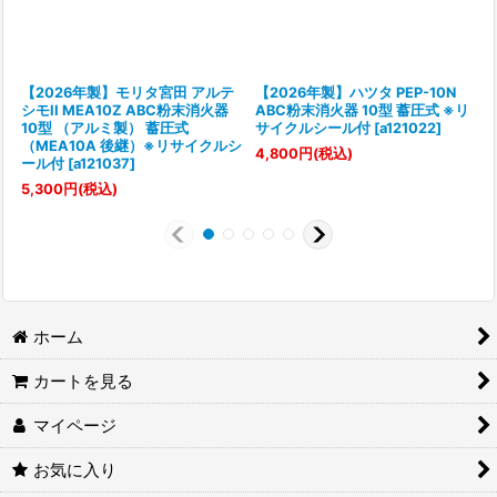
【2026年製】モリタ宮田 アルテ
【2026年製】ハツタ PEP-10N
シモII MEA10Z ABC粉末消火器
ABC粉末消火器 10型 蓄圧式 ※リ
10型 （アルミ製） 蓄圧式
サイクルシール付
[
a121022
]
（MEA10A 後継）※リサイクルシ
[
4,800
円
(税込)
ール付
[
a121037
]
7
5,300
円
(税込)
ホーム
カートを見る
マイページ
お気に入り