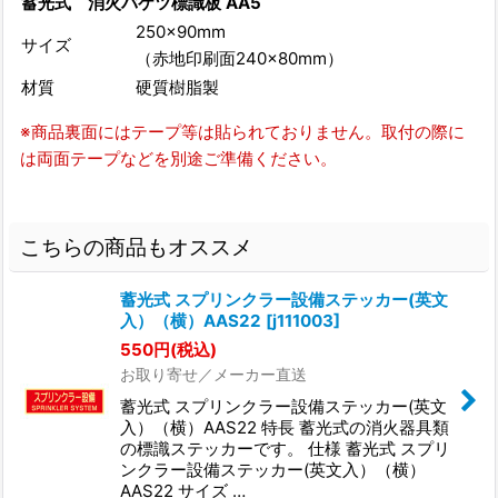
蓄光式 消火バケツ標識板 AA5
250×90mm
サイズ
（赤地印刷面240×80mm）
材質
硬質樹脂製
※商品裏面にはテープ等は貼られておりません。取付の際に
は両面テープなどを別途ご準備ください。
こちらの商品もオススメ
蓄光式 スプリンクラー設備ステッカー(英文
入）（横）AAS22
[
j111003
]
550
円
(税込)
お取り寄せ／メーカー直送
蓄光式 スプリンクラー設備ステッカー(英文
入）（横）AAS22 特長 蓄光式の消火器具類
の標識ステッカーです。 仕様 蓄光式 スプリ
ンクラー設備ステッカー(英文入）（横）
AAS22 サイズ …