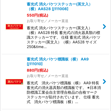
蓄光式 消火バケツステッカー(英文入）
（横）AAS28
[
j111008
]
550
円
(税込)
お取り寄せ／メーカー直送
蓄光式 消火バケツステッカー(英文入）
（横）AAS28 特長 蓄光式の消火器具類の標
識ステッカーです。 仕様 蓄光式 消火バケツ
ステッカー(英文入）（横）AAS28 サイズ
250&time…
蓄光式 消火バケツ標識板（横） AA9
[
j111010
]
880
円
(税込)
お取り寄せ／メーカー直送
蓄光式 消火バケツ標識板（横） AA9 特長
蓄光式の消火器具類の標識板です。 ※日本消
防標識工業会自主管理合格品の合格マーク
ステッカーが貼付されています。 仕様 蓄光
式 消火バケツ標識板（横）…