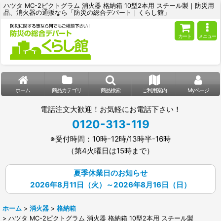
ハツタ MC-2ピクトグラム 消火器 格納箱 10型2本用 スチール製｜防災用
品、消火器の通販なら「防災の総合デパート｜くらし館」
カート
メニュー
ホーム
商品カテゴリ
商品検索
ご利用案内
Myページ
電話注文大歓迎！お気軽にお電話下さい！
0120-313-119
※受付時間：10時-12時/13時半-16時
（第4火曜日は15時まで）
夏季休業日のお知らせ
2026年8月11日（火）～2026年8月16日（日）
ホーム
>
消火器
>
格納箱
>
ハツタ MC-2ピクトグラム 消火器 格納箱 10型2本用 スチール製