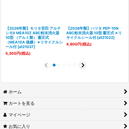
【2026年製】モリタ宮田 アルテ
【2026年製】ハツタ PEP-10N
シモII MEA10Z ABC粉末消火器
ABC粉末消火器 10型 蓄圧式 ※リ
10型 （アルミ製） 蓄圧式
サイクルシール付
[
a121022
]
（MEA10A 後継）※リサイクルシ
[
4,800
円
(税込)
ール付
[
a121037
]
7
5,300
円
(税込)
ホーム
カートを見る
マイページ
お気に入り