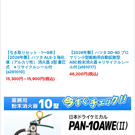
【引き取りセット・1〜9本】
【2026年製】ハツタ DD-80 プロ
【2026年製】ハツタ ALS-3 強化
マリン小型船舶用自動拡散型
液（アルカリ性） 消火器 3型 蓄圧
ABC粉末消火器 ※リサイクルシー
式 ※リサイクルシール付
ル付
[
a161017
]
[
a261010
]
46,200
円
(税込)
15,300
円
～15,900
円
(税込)