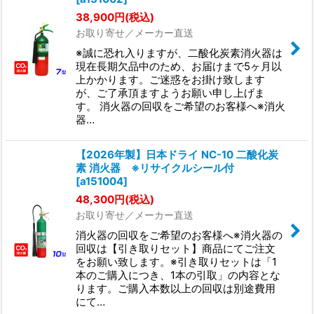
38,900
円
(税込)
お取り寄せ／メーカー直送
※誠に恐れ入りますが、二酸化炭素消火器は
現在長期欠品中のため、お届けまで5ヶ月以
上かかります。ご迷惑をお掛け致します
が、ご了承頂ますようお願い申し上げま
す。 消火器の回収をご希望のお客様へ※消火
器…
【2026年製】日本ドライ NC-10 二酸化炭
素 消火器 ※リサイクルシール付
[
a151004
]
48,300
円
(税込)
お取り寄せ／メーカー直送
消火器の回収をご希望のお客様へ※消火器の
回収は【引き取りセット】商品にてご注文
をお願い致します。※引き取りセットは「1
本のご購入につき、1本の引取」の内容とな
ります。ご購入本数以上の回収は別途費用
にて…