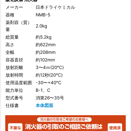
メーカー
日本ドライケミカル
器種
NMB-5
薬剤容（質）
2.0kg
量
総質量
約5.2kg
高さ
約622mm
全幅
約208mm
容器直径
約102mm
放射距離
3〜4ｍ(20℃)
放射時間
約12秒(20℃)
使用温度範囲
-30〜+40℃
能力単位
B-1、C
型式番号
消第26〜35号
仕様書
本体図面