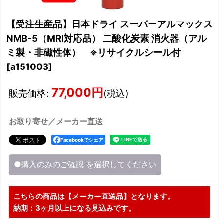
【受注生産品】日本ドライ スーパーアルマックス
NMB-5（MRI対応品） 二酸化炭素 消火器（アル
ミ製・非磁性体） ※リサイクルシール付
[
a151003
]
77,000
円
販売価格
:
(税込)
お取り寄せ／メーカー直送
Facebookでシェア
●購入のみのご確認
を選択してください
こちらの商品は【メーカー直送品】となります。
納期：3ヶ月以上になる見込みです。