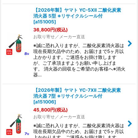
【2026年製】ヤマト YC-5XII 二酸化炭素
消火器 5型 ※リサイクルシール付
[
a151005
]
36,800
円
(税込)
お取り寄せ／メーカー直送
※誠に恐れ入りますが、二酸化炭素消火器は
現在長期欠品中のため、お届けまで5ヶ月以
上かかります。ご迷惑をお掛け致します
が、ご了承頂ますようお願い申し上げま
す。 消火器の回収をご希望のお客様へ※消火
器…
【2026年製】ヤマト YC-7XII 二酸化炭素
消火器 7型 ※リサイクルシール付
[
a151006
]
45,800
円
(税込)
お取り寄せ／メーカー直送
※誠に恐れ入りますが、二酸化炭素消火器は
現在長期欠品中のため、お届けまで5ヶ月以
上かかります。ご迷惑をお掛け致します