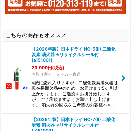
こちらの商品もオススメ
【2026年製】日本ドライ NC-5(II) 二酸化
炭素 消火器 ※リサイクルシール付
[
a151001
]
29,900
円
(税込)
お取り寄せ／メーカー直送
※誠に恐れ入りますが、二酸化炭素消火器は
現在長期欠品中のため、お届けまで5ヶ月以
上かかります。ご迷惑をお掛け致します
が、ご了承頂ますようお願い申し上げま
す。 消火器の回収をご希望のお客様へ※…
【2026年製】日本ドライ NC-7(II) 二酸化
炭素 消火器 ※リサイクルシール付
[
a151002
]