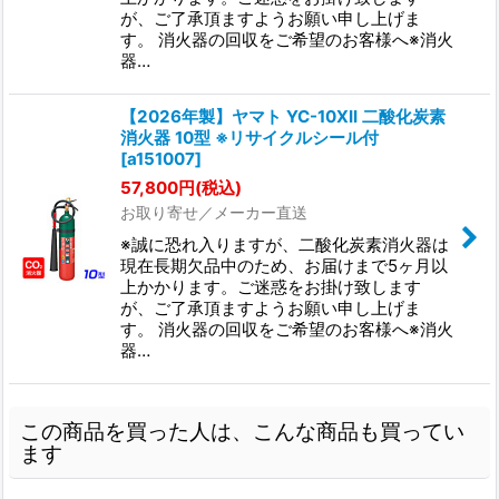
が、ご了承頂ますようお願い申し上げま
す。 消火器の回収をご希望のお客様へ※消火
器…
【2026年製】ヤマト YC-10XII 二酸化炭素
消火器 10型 ※リサイクルシール付
[
a151007
]
57,800
円
(税込)
お取り寄せ／メーカー直送
※誠に恐れ入りますが、二酸化炭素消火器は
現在長期欠品中のため、お届けまで5ヶ月以
上かかります。ご迷惑をお掛け致します
が、ご了承頂ますようお願い申し上げま
す。 消火器の回収をご希望のお客様へ※消火
器…
この商品を買った人は、こんな商品も買ってい
ます