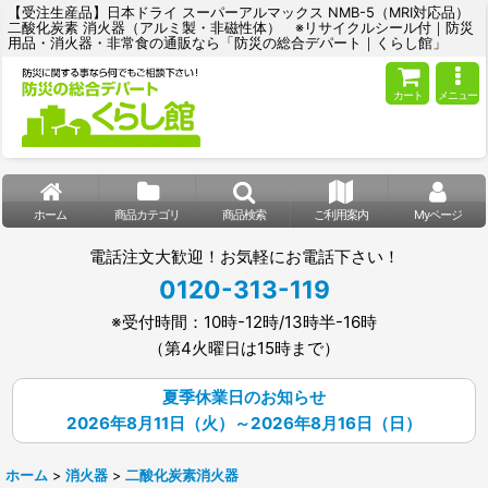
【受注生産品】日本ドライ スーパーアルマックス NMB-5（MRI対応品）
二酸化炭素 消火器（アルミ製・非磁性体） ※リサイクルシール付｜防災
用品・消火器・非常食の通販なら「防災の総合デパート｜くらし館」
カート
メニュー
ホーム
商品カテゴリ
商品検索
ご利用案内
Myページ
電話注文大歓迎！お気軽にお電話下さい！
0120-313-119
※受付時間：10時-12時/13時半-16時
（第4火曜日は15時まで）
夏季休業日のお知らせ
2026年8月11日（火）～2026年8月16日（日）
ホーム
>
消火器
>
二酸化炭素消火器