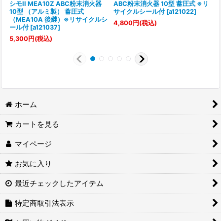
シモII MEA10Z ABC粉末消火器
ABC粉末消火器 10型 蓄圧式 ※リ
10型 （アルミ製） 蓄圧式
サイクルシール付
[
a121022
]
（MEA10A 後継）※リサイクルシ
[
4,800
円
(税込)
ール付
[
a121037
]
7
5,300
円
(税込)
ホーム
カートを見る
マイページ
お気に入り
最近チェックしたアイテム
特定商取引法表示