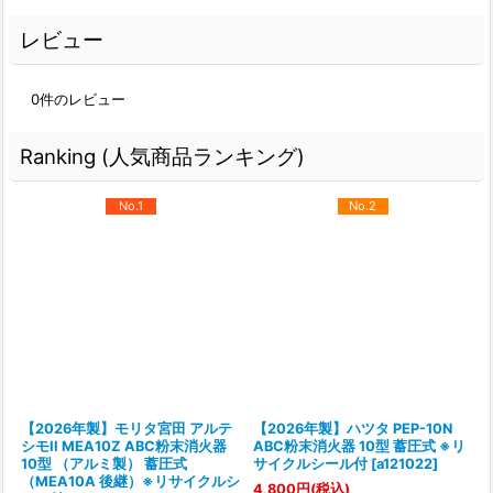
レビュー
0
件のレビュー
Ranking (人気商品ランキング)
No.1
No.2
【2026年製】モリタ宮田 アルテ
【2026年製】ハツタ PEP-10N
シモII MEA10Z ABC粉末消火器
ABC粉末消火器 10型 蓄圧式 ※リ
10型 （アルミ製） 蓄圧式
サイクルシール付
[
a121022
]
（MEA10A 後継）※リサイクルシ
[
4,800
円
(税込)