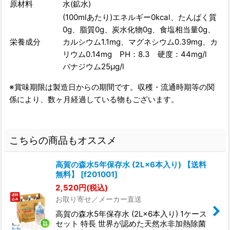
原材料
水(鉱水)
(100mlあたり)エネルギー0kcal、たんぱく質
0g、脂質0g、炭水化物0g、食塩相当量0g、
栄養成分
カルシウム1.1mg、マグネシウム0.39mg、カ
リウム0.14mg PH：8.3 硬度：44mg/l
バナジウム25μg/ⅼ
※賞味期限は製造日からの期間です。収穫・流通時期等の関
係により、数ヶ月経過している物もございます。
こちらの商品もオススメ
高賀の森水5年保存水 (2L×6本入り) 【送料
無料】
[
f201001
]
2,520
円
(税込)
お取り寄せ／メーカー直送
高賀の森水5年保存水 (2L×6本入り) 1ケース
セット 特長 世界が認めた天然水非加熱除菌