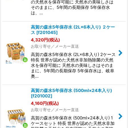
の天然水を保存可能に 天然水の美味しさは
そのままに、5年間の長期保存 5年保存水
は、…
高賀の森水5年保存水 (2L×6本入り) ２ケー
ス
[
f201045
]
4,320
円
(税込)
お取り寄せ／メーカー直送
高賀の森水5年保存水 (2L×6本入り) 2ケース
特長 世界が認めた天然水非加熱除菌の天然
水を保存可能に 天然水の美味しさはそのま
まに、5年間の長期保存 5年保存水は、岐阜
奥…
高賀の森水5年保存水 (500ml×24本入り)
[
f201002
]
4,160
円
(税込)
お取り寄せ／メーカー直送
高賀の森水5年保存水 (500ml×24本入り) 1
ケースセット 特長 世界が認めた天然水非加