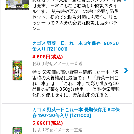
は充実。日常にもなじむ新しい防災スタイ
ルです。 災害時や万が一の時に必要な防災
セット。初めての防災対策にも安心。リュ
ック一つで２人分の必要な防災用品をバラ
ン…
カゴメ 野菜一日これ一本 3年保存 190×30
缶入り
[
f211001
]
4,698
円
(税込)
お取り寄せ／メーカー直送
特長 栄養価の高い野菜を濃縮した一本で災
害時の栄養補給に最適です！ 「野菜一日こ
れ一本」は、「これ一本」で彩り豊かな30
品目の野菜を350g分使用し、香料や栄養強
化剤を使用せずに、野菜由来の栄養と…
カゴメ 野菜一日これ一本 長期保存用 5年保
存 190×30缶入り
[
f211002
]
5,896
円
(税込)
お取り寄せ／メーカー直送