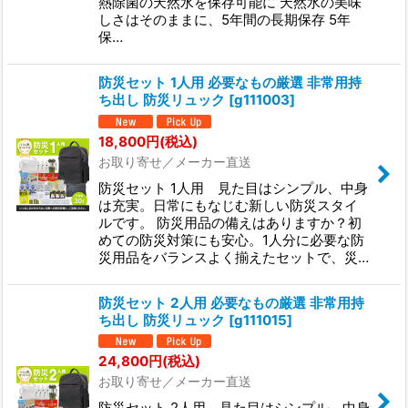
熱除菌の天然水を保存可能に 天然水の美味
しさはそのままに、5年間の長期保存 5年
保…
防災セット 1人用 必要なもの厳選 非常用持
ち出し 防災リュック
[
g111003
]
18,800
円
(税込)
お取り寄せ／メーカー直送
防災セット 1人用 見た目はシンプル、中身
は充実。日常にもなじむ新しい防災スタイ
ルです。 防災用品の備えはありますか？初
めての防災対策にも安心。1人分に必要な防
災用品をバランスよく揃えたセットで、災…
防災セット 2人用 必要なもの厳選 非常用持
ち出し 防災リュック
[
g111015
]
24,800
円
(税込)
お取り寄せ／メーカー直送
防災セット 2人用 見た目はシンプル、中身