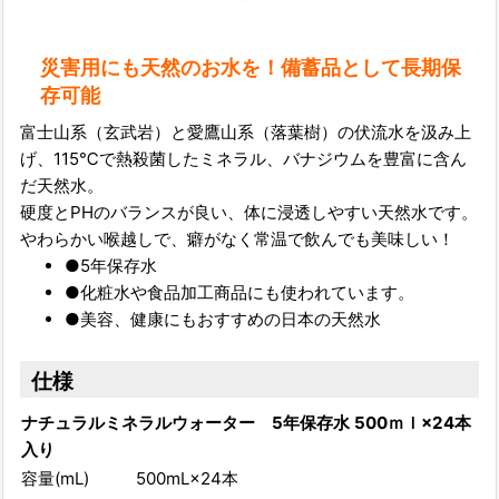
災害用にも天然のお水を！備蓄品として長期保
存可能
富士山系（玄武岩）と愛鷹山系（落葉樹）の伏流水を汲み上
げ、115℃で熱殺菌したミネラル、バナジウムを豊富に含ん
だ天然水。
硬度とPHのバランスが良い、体に浸透しやすい天然水です。
やわらかい喉越しで、癖がなく常温で飲んでも美味しい！
●5年保存水
●化粧水や食品加工商品にも使われています。
●美容、健康にもおすすめの日本の天然水
仕様
ナチュラルミネラルウォーター 5年保存水 500ｍｌ×24本
入り
容量(mL)
500mL×24本