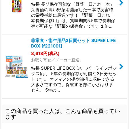
特長 長期保存可能な「野菜一日これ一本」
栄養価の高い野菜を濃縮した一本で災害時
の栄養補給に最適です！ 「野菜一日これ一
本長期保存用」は、賞味期間5.5年で長期保
存が可能な「野菜の保存食」です。１缶…
非常食・衛生用品3日間セット SUPER LIFE
BOX
[
f221001
]
8,618
円
(税込)
お取り寄せ／メーカー直送
特長 SUPER LIFE BOX (スーパーライフボッ
クス)は、 5年の長期保存が可能な3日分セッ
トです。 オフィスの棚や袖机に収納できる
大きさですので、保管する際にかさばりま
せん。 5年の…
この商品を買った人は、こんな商品も買ってい
ます