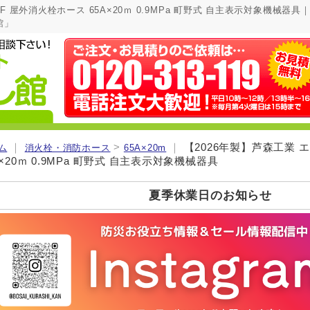
F 屋外消火栓ホース 65A×20ｍ 0.9MPa 町野式 自主表示対象機械
館」
｜
>
｜
【2026年製】芦森工業 
ム
消火栓・消防ホース
65A×20m
A×20ｍ 0.9MPa 町野式 自主表示対象機械器具
夏季休業日のお知らせ