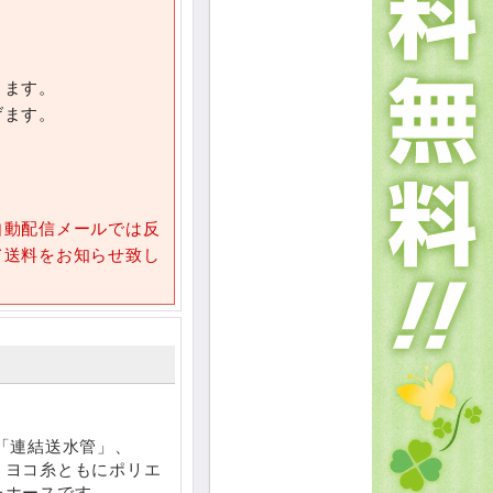
きます。
げます。
自動配信メールでは反
て送料をお知らせ致し
「連結送水管」、
・ヨコ糸ともにポリエ
たホースです。