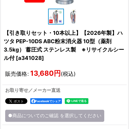
【引き取りセット・10本以上】【2026年製】ハ
ツタ PEP-10DS ABC粉末消火器 10型（薬剤
3.5kg） 蓄圧式 ステンレス製 ※リサイクルシー
ル付
[
a341028
]
13,680
円
販売価格
:
(税込)
お取り寄せ／メーカー直送
Facebookでシェア
●商品についてのご確認
を選択してください