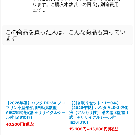
ります。ご購入本数以上の回収は別途費用
にて…
この商品を買った人は、こんな商品も買ってい
ます
【2026年製】ハツタ DD-80 プロ
【引き取りセット・1〜9本】
マリン小型船舶用自動拡散型
【2026年製】ハツタ ALS-3 強化
ABC粉末消火器 ※リサイクルシー
液（アルカリ性） 消火器 3型 蓄圧
ル付
[
a161017
]
式 ※リサイクルシール付
[
a261010
]
46,200
円
(税込)
15,300
円
～15,900
円
(税込)