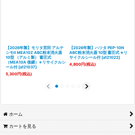
【2026年製】モリタ宮田 アルテ
【2026年製】ハツタ PEP-10N
シモII MEA10Z ABC粉末消火器
ABC粉末消火器 10型 蓄圧式 ※リ
10型 （アルミ製） 蓄圧式
サイクルシール付
[
a121022
]
（MEA10A 後継）※リサイクルシ
[
4,800
円
(税込)
ール付
[
a121037
]
7
5,300
円
(税込)
ホーム
カートを見る