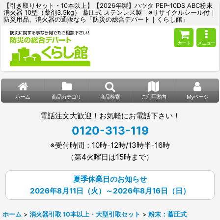
【引き取りセット・10本以上】【2026年製】ハツタ PEP-10DS ABC粉末
消火器 10型（薬剤3.5kg） 蓄圧式 ステンレス製 ※リサイクルシール付｜
防災用品、消火器の通販なら「防災の総合デパート｜くらし館」
カート
メニュー
ホーム
商品カテゴリ
商品検索
ご利用案内
Myページ
電話注文大歓迎！お気軽にお電話下さい！
0120-313-119
※受付時間：10時-12時/13時半-16時
（第4火曜日は15時まで）
夏季休業日のお知らせ
2026年8月11日（火）～2026年8月16日（日）
ホーム
>
消火器引取 10本以上・大型引取セット
>
粉末：蓄圧式