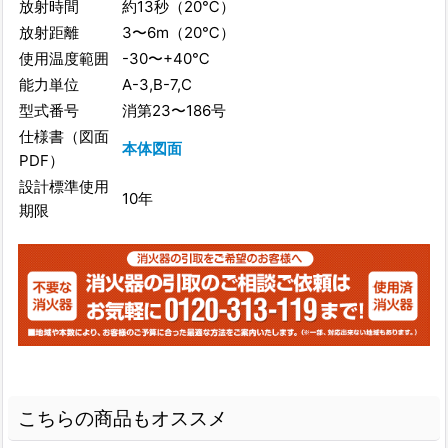
放射時間
約13秒（20℃）
放射距離
3〜6m（20℃）
使用温度範囲
-30〜+40℃
能力単位
A-3,B-7,C
型式番号
消第23〜186号
仕様書（図面
本体図面
PDF）
設計標準使用
10年
期限
こちらの商品もオススメ