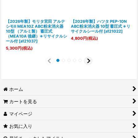
【2026年製】モリタ宮田 アルテ
【2026年製】ハツタ PEP-10N
シモII MEA10Z ABC粉末消火器
ABC粉末消火器 10型 蓄圧式 ※リ
10型 （アルミ製） 蓄圧式
サイクルシール付
[
a121022
]
（MEA10A 後継）※リサイクルシ
[
4,800
円
(税込)
ール付
[
a121037
]
7
5,300
円
(税込)
ホーム
カートを見る
マイページ
お気に入り