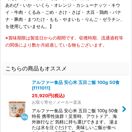
あわび・いか・いくら・オレンジ・カシューナッツ・キウ
イ・牛肉・くるみ・ごめ・さけ・さば・ 大豆・鶏肉・バナ
ナ・豚肉・まつたけ・もも・やまいも・りんご・ゼラチン、
を使用していません。】
※賞味期限は製造日からの期間です。収穫時期、流通過程等
の関係により数か月経過している物もございます。
こちらの商品もオススメ
アルファー食品 安心米 五目ご飯 100g 50食
[
f111011
]
25,920
円
(税込)
お取り寄せ／メーカー直送
アルファー食品 安心米 五目ご飯 100g 50食
特長 携帯性抜群！災害時、アウトドア、海
外旅行など 気軽に持ち運びできます。 湯ま
たは水を注ぐだけで、美味しいご飯が食べ