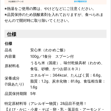
※熱湯をご使用の際は、やけどなどにご注意ください。
※品質保持のため脱酸素剤を入れておりますが、食べられま
せんので開封時に取り除いてください。
仕様
仕様
品名
安心米（わかめご飯）
内容量
100g／1食分 スプーン付
うるち米（国産）、味付乾燥具材（わかめ、
原材料名
食塩、砂糖、かつお節エキス）
エネルギー：364kcal、たんぱく質：6.6g、
栄養成分
脂質：1.2g、炭水化物：81.8g、食塩相当量：
(1袋あたり)
1.6g
品質保持期限
5年
特定原材料等（アレルギー物質）28品目不使用！
【えび・かに・小麦・そば・卵・乳・落花生・アーモンド・